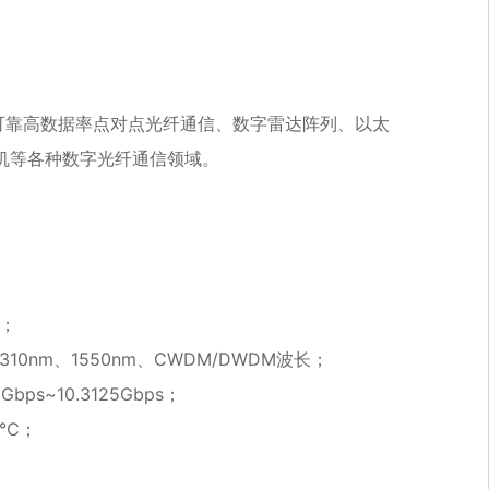
可靠高数据率点对点光纤通信、数字雷达阵列、以太
交换机等各种数字光纤通信领域。
体；
310nm、1550nm、CWDM/DWDM波长；
bps~10.3125Gbps；
5℃；